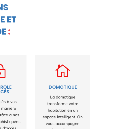
NS
E ET
DE
:
~

RÔLE
DOMOTIQUE
CCÈS
La domotique
ccès à vos
transforme votre
e manière
habitation en un
grâce à nos
espace intelligent. On
ophistiquées
vous accompagne
e d'accès,