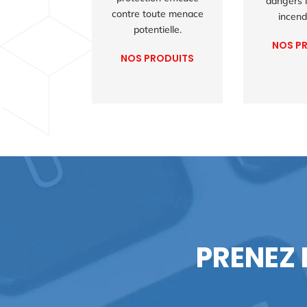
dangers l
contre toute menace
incendi
potentielle.
NOS P
NOS PRODUITS
PRENEZ