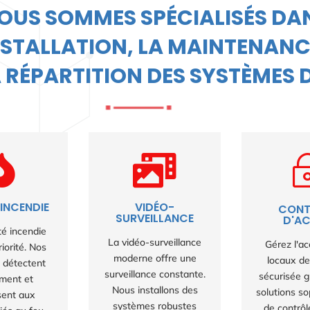
OUS SOMMES SPÉCIALISÉS DA
NSTALLATION, LA MAINTENANC
 RÉPARTITION DES SYSTÈMES 


INCENDIE
VIDÉO-
CONT
SURVEILLANCE
D'A
té incendie
La vidéo-surveillance
Gérez l'a
iorité. Nos
moderne offre une
locaux d
 détectent
surveillance constante.
sécurisée 
ment et
Nous installons des
solutions s
sent aux
systèmes robustes
de contrôl