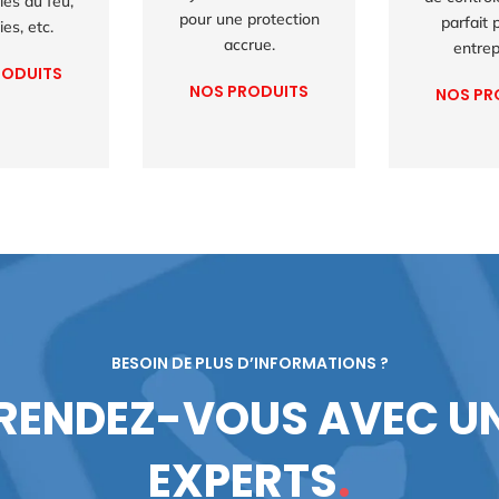
iés au feu,
pour une protection
parfait 
es, etc.
accrue.
entrep
RODUITS
NOS PRODUITS
NOS PR
BESOIN DE PLUS D’INFORMATIONS ?
 RENDEZ-VOUS AVEC UN
EXPERTS
.