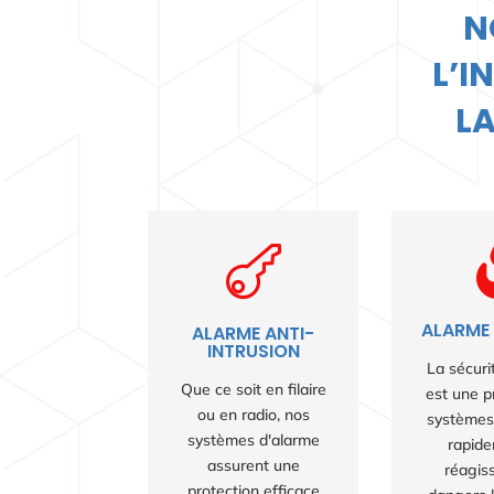
N
L’I
LA

ALARME 
ALARME ANTI-
INTRUSION
La sécuri
Que ce soit en filaire
est une pr
ou en radio, nos
systèmes
systèmes d'alarme
rapide
assurent une
réagis
protection efficace