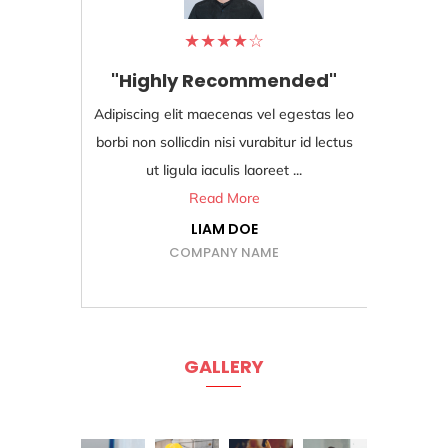
★
★
★
★
☆
"Highly Recommended"
Adipiscing elit maecenas vel egestas leo
Ad
borbi non sollicdin nisi vurabitur id lectus
bo
ut ligula iaculis laoreet ...
Read More
LIAM DOE
COMPANY NAME
GALLERY