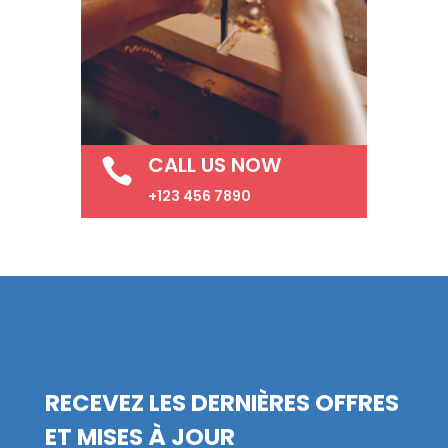
CALL US NOW

+123 456 7890
RECEVEZ LES DERNIÈRES OFFRES
ET MISES À JOUR